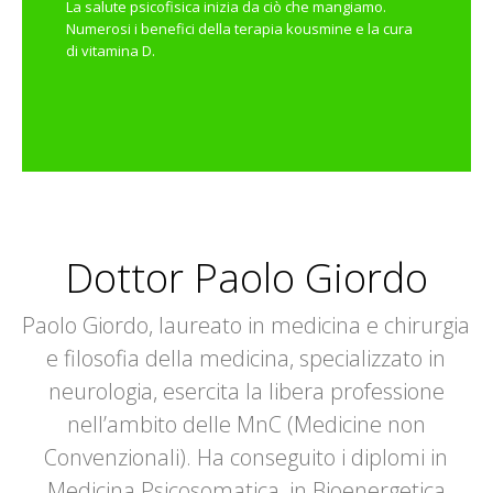
La salute psicofisica inizia da ciò che mangiamo.
Numerosi i benefici della terapia kousmine e la cura
di vitamina D.
Dottor Paolo Giordo
Paolo Giordo, laureato in medicina e chirurgia
e filosofia della medicina, specializzato in
neurologia, esercita la libera professione
nell’ambito delle MnC (Medicine non
Convenzionali). Ha conseguito i diplomi in
Medicina Psicosomatica, in Bioenergetica