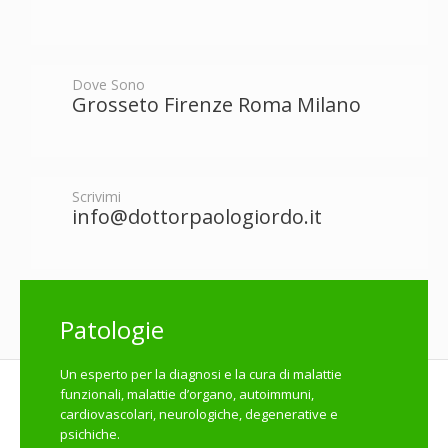
Dove Sono
Grosseto Firenze Roma Milano
Scrivimi
info@dottorpaologiordo.it
Patologie
Un esperto per la diagnosi e la cura di malattie
funzionali, malattie d’organo, autoimmuni,
cardiovascolari, neurologiche, degenerative e
psichiche.